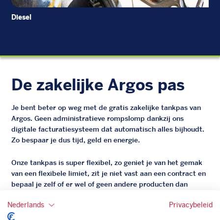
Diesel
Di
De zakelijke Argos pas
Je bent beter op weg met de gratis zakelijke tankpas van
Argos. Geen administratieve rompslomp dankzij ons
digitale facturatiesysteem dat automatisch alles bijhoudt.
Zo bespaar je dus tijd, geld en energie.
Onze tankpas is super flexibel, zo geniet je van het gemak
van een flexibele limiet, zit je niet vast aan een contract en
bepaal je zelf of er wel of geen andere producten dan
brandstof mee betaalt kunnen worden.
Nederlands
Privacybeleid
Bovendien profiteer je altijd van een gegarandeerde
korting. Mocht de pompprijs toch lager zijn dan betaal je