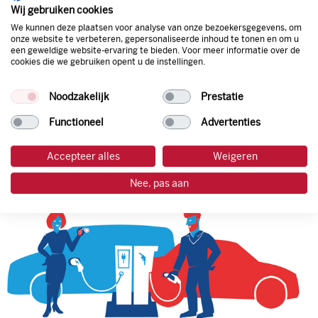
natuurlijk de prijs aan de pomp. Zo ben je altijd verzekerd
Wij gebruiken cookies
van de laagste prijs.
We kunnen deze plaatsen voor analyse van onze bezoekersgegevens, om
onze website te verbeteren, gepersonaliseerde inhoud te tonen en om u
een geweldige website-ervaring te bieden. Voor meer informatie over de
cookies die we gebruiken opent u de instellingen.
tankpas aanvragen
Noodzakelijk
Prestatie
laadpas aanvragen
Functioneel
Advertenties
Accepteer alles
Weigeren
Nee, pas aan