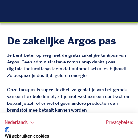
EU
De zakelijke Argos pas
Je bent beter op weg met de gratis zakelijke tankpas van
Argos. Geen administratieve rompslomp dankzij ons
digitale facturatiesysteem dat automatisch alles bijhoudt.
Zo bespaar je dus tijd, geld en energie.
Onze tankpas is super flexibel, zo geniet je van het gemak
van een flexibele limiet, zit je niet vast aan een contract en
bepaal je zelf of er wel of geen andere producten dan
brandstof mee betaalt kunnen worden.
Bovendien profiteer je altijd van een gegarandeerde
Nederlands
Privacybeleid
korting. Mocht de pompprijs toch lager zijn dan betaal je
natuurlijk de prijs aan de pomp. Zo ben je altijd verzekerd
Wij gebruiken cookies
van de laagste prijs.