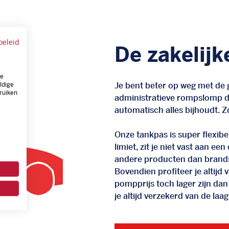
beleid
De zakelijk
ze
Je bent beter op weg met de g
ldige
ruiken
administratieve rompslomp da
automatisch alles bijhoudt. Zo
Onze tankpas is super flexibel
limiet, zit je niet vast aan ee
andere producten dan brand
Bovendien profiteer je altij
pompprijs toch lager zijn dan
je altijd verzekerd van de laags