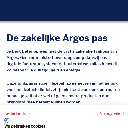
EU
De zakelijke Argos pas
Je bent beter op weg met de gratis zakelijke tankpas van
Argos. Geen administratieve rompslomp dankzij ons
digitale facturatiesysteem dat automatisch alles bijhoudt.
Zo bespaar je dus tijd, geld en energie.
Onze tankpas is super flexibel, zo geniet je van het gemak
van een flexibele limiet, zit je niet vast aan een contract en
bepaal je zelf of er wel of geen andere producten dan
brandstof mee betaalt kunnen worden.
Bovendien profiteer je altijd van een gegarandeerde
Nederlands
Privacybeleid
korting. Mocht de pompprijs toch lager zijn dan betaal je
natuurlijk de prijs aan de pomp. Zo ben je altijd verzekerd
Wij gebruiken cookies
van de laagste prijs.