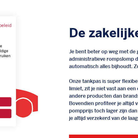
beleid
De zakelijk
ze
Je bent beter op weg met de g
ldige
ruiken
administratieve rompslomp da
automatisch alles bijhoudt. Zo
Onze tankpas is super flexibel
limiet, zit je niet vast aan ee
andere producten dan brand
Bovendien profiteer je altij
pompprijs toch lager zijn dan
je altijd verzekerd van de laags