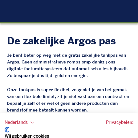
EU
De zakelijke Argos pas
Je bent beter op weg met de gratis zakelijke tankpas van
Argos. Geen administratieve rompslomp dankzij ons
digitale facturatiesysteem dat automatisch alles bijhoudt.
Zo bespaar je dus tijd, geld en energie.
Onze tankpas is super flexibel, zo geniet je van het gemak
van een flexibele limiet, zit je niet vast aan een contract en
bepaal je zelf of er wel of geen andere producten dan
brandstof mee betaalt kunnen worden.
Bovendien profiteer je altijd van een gegarandeerde
Nederlands
Privacybeleid
korting. Mocht de pompprijs toch lager zijn dan betaal je
natuurlijk de prijs aan de pomp. Zo ben je altijd verzekerd
Wij gebruiken cookies
van de laagste prijs.