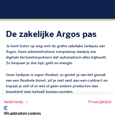
EU
De zakelijke Argos pas
Je bent beter op weg met de gratis zakelijke tankpas van
Argos. Geen administratieve rompslomp dankzij ons
digitale facturatiesysteem dat automatisch alles bijhoudt.
Zo bespaar je dus tijd, geld en energie.
Onze tankpas is super flexibel, zo geniet je van het gemak
van een flexibele limiet, zit je niet vast aan een contract en
bepaal je zelf of er wel of geen andere producten dan
brandstof mee betaalt kunnen worden.
Bovendien profiteer je altijd van een gegarandeerde
Nederlands
Privacybeleid
korting. Mocht de pompprijs toch lager zijn dan betaal je
natuurlijk de prijs aan de pomp. Zo ben je altijd verzekerd
Wij gebruiken cookies
van de laagste prijs.