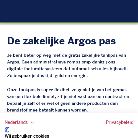
EU
De zakelijke Argos pas
Je bent beter op weg met de gratis zakelijke tankpas van
Argos. Geen administratieve rompslomp dankzij ons
digitale facturatiesysteem dat automatisch alles bijhoudt.
Zo bespaar je dus tijd, geld en energie.
Onze tankpas is super flexibel, zo geniet je van het gemak
van een flexibele limiet, zit je niet vast aan een contract en
bepaal je zelf of er wel of geen andere producten dan
brandstof mee betaalt kunnen worden.
Bovendien profiteer je altijd van een gegarandeerde
Nederlands
Privacybeleid
korting. Mocht de pompprijs toch lager zijn dan betaal je
natuurlijk de prijs aan de pomp. Zo ben je altijd verzekerd
Wij gebruiken cookies
van de laagste prijs.