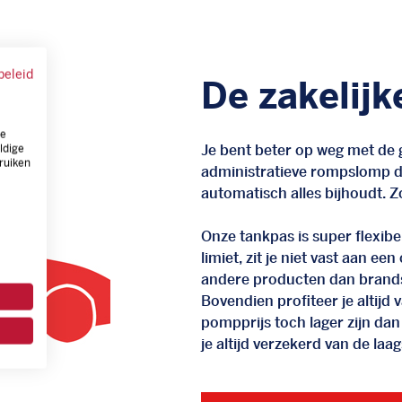
beleid
De zakelijk
ze
Je bent beter op weg met de g
ldige
ruiken
administratieve rompslomp da
automatisch alles bijhoudt. Zo
Onze tankpas is super flexibel
limiet, zit je niet vast aan ee
andere producten dan brand
Bovendien profiteer je altij
pompprijs toch lager zijn dan
je altijd verzekerd van de laags