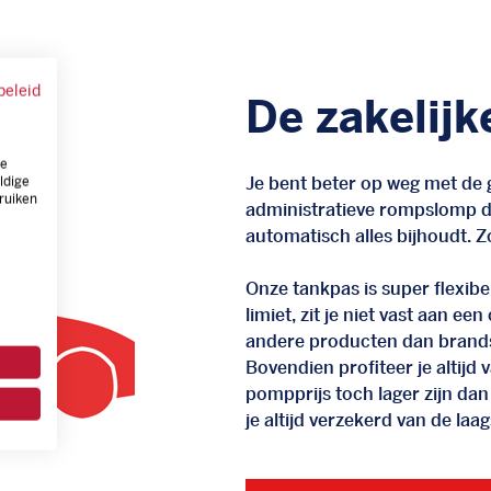
beleid
De zakelijk
ze
Je bent beter op weg met de g
ldige
ruiken
administratieve rompslomp da
automatisch alles bijhoudt. Zo
Onze tankpas is super flexibel
limiet, zit je niet vast aan ee
andere producten dan brand
Bovendien profiteer je altij
pompprijs toch lager zijn dan
je altijd verzekerd van de laags