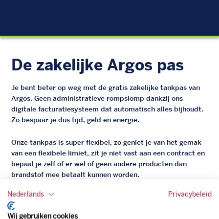
EU
De zakelijke Argos pas
Je bent beter op weg met de gratis zakelijke tankpas van
Argos. Geen administratieve rompslomp dankzij ons
digitale facturatiesysteem dat automatisch alles bijhoudt.
Zo bespaar je dus tijd, geld en energie.
Onze tankpas is super flexibel, zo geniet je van het gemak
van een flexibele limiet, zit je niet vast aan een contract en
bepaal je zelf of er wel of geen andere producten dan
brandstof mee betaalt kunnen worden.
Bovendien profiteer je altijd van een gegarandeerde
Nederlands
Privacybeleid
korting. Mocht de pompprijs toch lager zijn dan betaal je
natuurlijk de prijs aan de pomp. Zo ben je altijd verzekerd
Wij gebruiken cookies
van de laagste prijs.