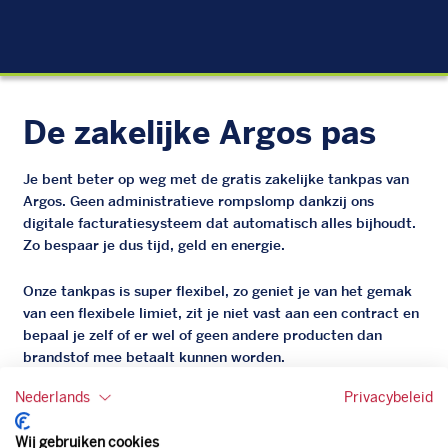
EU
De zakelijke Argos pas
Je bent beter op weg met de gratis zakelijke tankpas van
Argos. Geen administratieve rompslomp dankzij ons
digitale facturatiesysteem dat automatisch alles bijhoudt.
Zo bespaar je dus tijd, geld en energie.
Onze tankpas is super flexibel, zo geniet je van het gemak
van een flexibele limiet, zit je niet vast aan een contract en
bepaal je zelf of er wel of geen andere producten dan
brandstof mee betaalt kunnen worden.
Bovendien profiteer je altijd van een gegarandeerde
Nederlands
Privacybeleid
korting. Mocht de pompprijs toch lager zijn dan betaal je
natuurlijk de prijs aan de pomp. Zo ben je altijd verzekerd
Wij gebruiken cookies
van de laagste prijs.