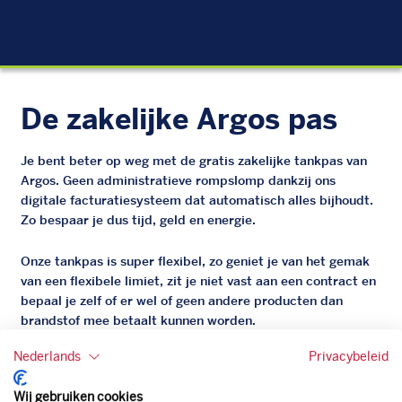
EU
De zakelijke Argos pas
Je bent beter op weg met de gratis zakelijke tankpas van
Argos. Geen administratieve rompslomp dankzij ons
digitale facturatiesysteem dat automatisch alles bijhoudt.
Zo bespaar je dus tijd, geld en energie.
Onze tankpas is super flexibel, zo geniet je van het gemak
van een flexibele limiet, zit je niet vast aan een contract en
bepaal je zelf of er wel of geen andere producten dan
brandstof mee betaalt kunnen worden.
Bovendien profiteer je altijd van een gegarandeerde
Nederlands
Privacybeleid
korting. Mocht de pompprijs toch lager zijn dan betaal je
natuurlijk de prijs aan de pomp. Zo ben je altijd verzekerd
Wij gebruiken cookies
van de laagste prijs.