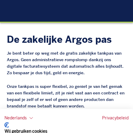
EU
De zakelijke Argos pas
Je bent beter op weg met de gratis zakelijke tankpas van
Argos. Geen administratieve rompslomp dankzij ons
digitale facturatiesysteem dat automatisch alles bijhoudt.
Zo bespaar je dus tijd, geld en energie.
Onze tankpas is super flexibel, zo geniet je van het gemak
van een flexibele limiet, zit je niet vast aan een contract en
bepaal je zelf of er wel of geen andere producten dan
brandstof mee betaalt kunnen worden.
Bovendien profiteer je altijd van een gegarandeerde
Nederlands
Privacybeleid
korting. Mocht de pompprijs toch lager zijn dan betaal je
natuurlijk de prijs aan de pomp. Zo ben je altijd verzekerd
Wij gebruiken cookies
van de laagste prijs.