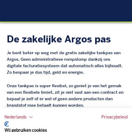
EU
De zakelijke Argos pas
Je bent beter op weg met de gratis zakelijke tankpas van
Argos. Geen administratieve rompslomp dankzij ons
digitale facturatiesysteem dat automatisch alles bijhoudt.
Zo bespaar je dus tijd, geld en energie.
Onze tankpas is super flexibel, zo geniet je van het gemak
van een flexibele limiet, zit je niet vast aan een contract en
bepaal je zelf of er wel of geen andere producten dan
brandstof mee betaalt kunnen worden.
Bovendien profiteer je altijd van een gegarandeerde
Nederlands
Privacybeleid
korting. Mocht de pompprijs toch lager zijn dan betaal je
natuurlijk de prijs aan de pomp. Zo ben je altijd verzekerd
Wij gebruiken cookies
van de laagste prijs.