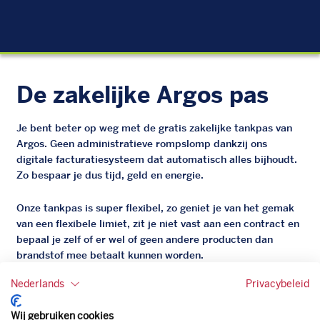
EU
De zakelijke Argos pas
Je bent beter op weg met de gratis zakelijke tankpas van
Argos. Geen administratieve rompslomp dankzij ons
digitale facturatiesysteem dat automatisch alles bijhoudt.
Zo bespaar je dus tijd, geld en energie.
Onze tankpas is super flexibel, zo geniet je van het gemak
van een flexibele limiet, zit je niet vast aan een contract en
bepaal je zelf of er wel of geen andere producten dan
brandstof mee betaalt kunnen worden.
Bovendien profiteer je altijd van een gegarandeerde
Nederlands
Privacybeleid
korting. Mocht de pompprijs toch lager zijn dan betaal je
natuurlijk de prijs aan de pomp. Zo ben je altijd verzekerd
Wij gebruiken cookies
van de laagste prijs.