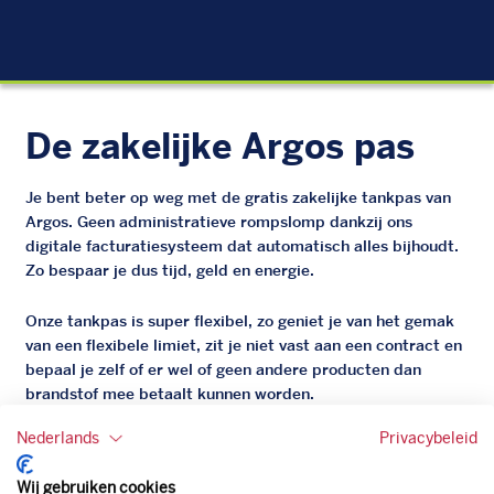
EU
De zakelijke Argos pas
Je bent beter op weg met de gratis zakelijke tankpas van
Argos. Geen administratieve rompslomp dankzij ons
digitale facturatiesysteem dat automatisch alles bijhoudt.
Zo bespaar je dus tijd, geld en energie.
Onze tankpas is super flexibel, zo geniet je van het gemak
van een flexibele limiet, zit je niet vast aan een contract en
bepaal je zelf of er wel of geen andere producten dan
brandstof mee betaalt kunnen worden.
Bovendien profiteer je altijd van een gegarandeerde
Nederlands
Privacybeleid
korting. Mocht de pompprijs toch lager zijn dan betaal je
natuurlijk de prijs aan de pomp. Zo ben je altijd verzekerd
Wij gebruiken cookies
van de laagste prijs.