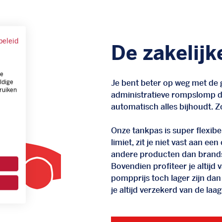
beleid
De zakelijk
ze
Je bent beter op weg met de g
ldige
ruiken
administratieve rompslomp da
automatisch alles bijhoudt. Zo
Onze tankpas is super flexibel
limiet, zit je niet vast aan ee
andere producten dan brand
Bovendien profiteer je altij
pompprijs toch lager zijn dan
je altijd verzekerd van de laags