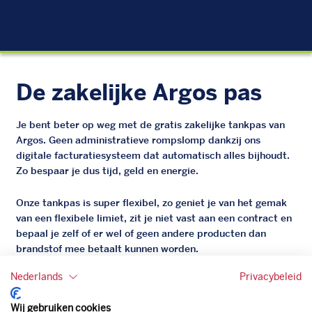
EU
De zakelijke Argos pas
Je bent beter op weg met de gratis zakelijke tankpas van
Argos. Geen administratieve rompslomp dankzij ons
digitale facturatiesysteem dat automatisch alles bijhoudt.
Zo bespaar je dus tijd, geld en energie.
Onze tankpas is super flexibel, zo geniet je van het gemak
van een flexibele limiet, zit je niet vast aan een contract en
bepaal je zelf of er wel of geen andere producten dan
brandstof mee betaalt kunnen worden.
Bovendien profiteer je altijd van een gegarandeerde
Nederlands
Privacybeleid
korting. Mocht de pompprijs toch lager zijn dan betaal je
natuurlijk de prijs aan de pomp. Zo ben je altijd verzekerd
Wij gebruiken cookies
van de laagste prijs.