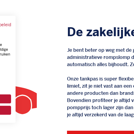
beleid
De zakelijk
ze
Je bent beter op weg met de g
ldige
ruiken
administratieve rompslomp da
automatisch alles bijhoudt. Zo
Onze tankpas is super flexibel
limiet, zit je niet vast aan ee
andere producten dan brand
Bovendien profiteer je altij
pompprijs toch lager zijn dan
je altijd verzekerd van de laags