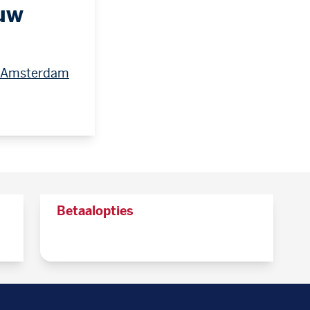
uw
w Amsterdam
Betaalopties