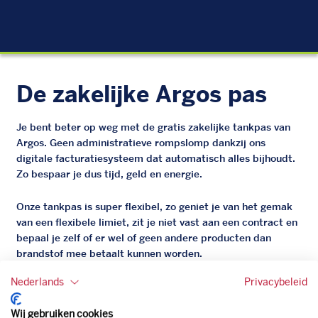
EU
De zakelijke Argos pas
Je bent beter op weg met de gratis zakelijke tankpas van
Argos. Geen administratieve rompslomp dankzij ons
digitale facturatiesysteem dat automatisch alles bijhoudt.
Zo bespaar je dus tijd, geld en energie.
Onze tankpas is super flexibel, zo geniet je van het gemak
van een flexibele limiet, zit je niet vast aan een contract en
bepaal je zelf of er wel of geen andere producten dan
brandstof mee betaalt kunnen worden.
Bovendien profiteer je altijd van een gegarandeerde
Nederlands
Privacybeleid
korting. Mocht de pompprijs toch lager zijn dan betaal je
natuurlijk de prijs aan de pomp. Zo ben je altijd verzekerd
Wij gebruiken cookies
van de laagste prijs.