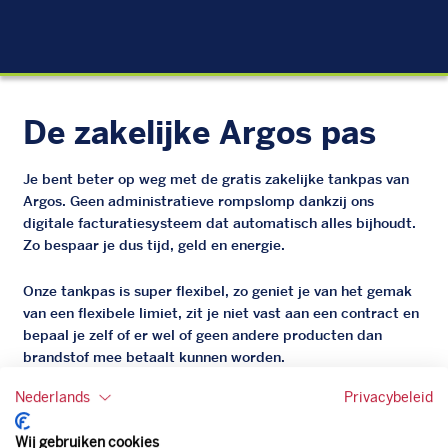
EU
De zakelijke Argos pas
Je bent beter op weg met de gratis zakelijke tankpas van
Argos. Geen administratieve rompslomp dankzij ons
digitale facturatiesysteem dat automatisch alles bijhoudt.
Zo bespaar je dus tijd, geld en energie.
Onze tankpas is super flexibel, zo geniet je van het gemak
van een flexibele limiet, zit je niet vast aan een contract en
bepaal je zelf of er wel of geen andere producten dan
brandstof mee betaalt kunnen worden.
Bovendien profiteer je altijd van een gegarandeerde
Nederlands
Privacybeleid
korting. Mocht de pompprijs toch lager zijn dan betaal je
natuurlijk de prijs aan de pomp. Zo ben je altijd verzekerd
Wij gebruiken cookies
van de laagste prijs.