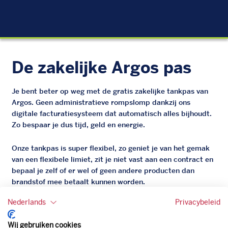
EU
De zakelijke Argos pas
Je bent beter op weg met de gratis zakelijke tankpas van
Argos. Geen administratieve rompslomp dankzij ons
digitale facturatiesysteem dat automatisch alles bijhoudt.
Zo bespaar je dus tijd, geld en energie.
Onze tankpas is super flexibel, zo geniet je van het gemak
van een flexibele limiet, zit je niet vast aan een contract en
bepaal je zelf of er wel of geen andere producten dan
brandstof mee betaalt kunnen worden.
Bovendien profiteer je altijd van een gegarandeerde
Nederlands
Privacybeleid
korting. Mocht de pompprijs toch lager zijn dan betaal je
natuurlijk de prijs aan de pomp. Zo ben je altijd verzekerd
Wij gebruiken cookies
van de laagste prijs.