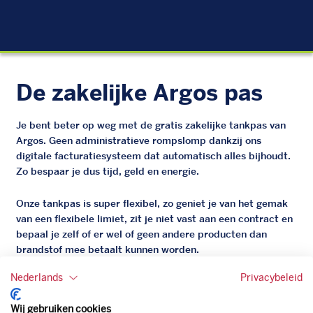
EU
De zakelijke Argos pas
Je bent beter op weg met de gratis zakelijke tankpas van
Argos. Geen administratieve rompslomp dankzij ons
digitale facturatiesysteem dat automatisch alles bijhoudt.
Zo bespaar je dus tijd, geld en energie.
Onze tankpas is super flexibel, zo geniet je van het gemak
van een flexibele limiet, zit je niet vast aan een contract en
bepaal je zelf of er wel of geen andere producten dan
brandstof mee betaalt kunnen worden.
Bovendien profiteer je altijd van een gegarandeerde
Nederlands
Privacybeleid
korting. Mocht de pompprijs toch lager zijn dan betaal je
natuurlijk de prijs aan de pomp. Zo ben je altijd verzekerd
Wij gebruiken cookies
van de laagste prijs.