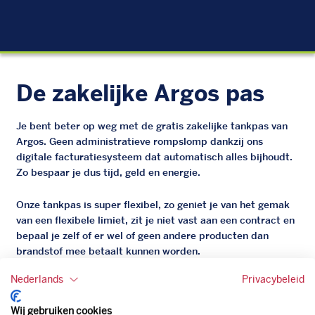
EU
De zakelijke Argos pas
Je bent beter op weg met de gratis zakelijke tankpas van
Argos. Geen administratieve rompslomp dankzij ons
digitale facturatiesysteem dat automatisch alles bijhoudt.
Zo bespaar je dus tijd, geld en energie.
Onze tankpas is super flexibel, zo geniet je van het gemak
van een flexibele limiet, zit je niet vast aan een contract en
bepaal je zelf of er wel of geen andere producten dan
brandstof mee betaalt kunnen worden.
Bovendien profiteer je altijd van een gegarandeerde
Nederlands
Privacybeleid
korting. Mocht de pompprijs toch lager zijn dan betaal je
natuurlijk de prijs aan de pomp. Zo ben je altijd verzekerd
Wij gebruiken cookies
van de laagste prijs.