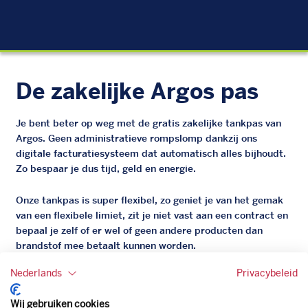
EU
De zakelijke Argos pas
Je bent beter op weg met de gratis zakelijke tankpas van
Argos. Geen administratieve rompslomp dankzij ons
digitale facturatiesysteem dat automatisch alles bijhoudt.
Zo bespaar je dus tijd, geld en energie.
Onze tankpas is super flexibel, zo geniet je van het gemak
van een flexibele limiet, zit je niet vast aan een contract en
bepaal je zelf of er wel of geen andere producten dan
brandstof mee betaalt kunnen worden.
Bovendien profiteer je altijd van een gegarandeerde
Nederlands
Privacybeleid
korting. Mocht de pompprijs toch lager zijn dan betaal je
natuurlijk de prijs aan de pomp. Zo ben je altijd verzekerd
Wij gebruiken cookies
van de laagste prijs.