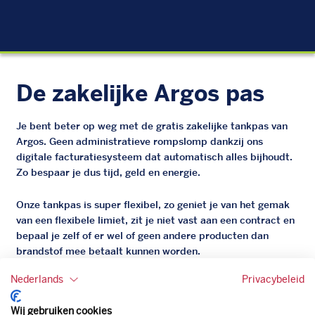
Die
De zakelijke Argos pas
Je bent beter op weg met de gratis zakelijke tankpas van
Argos. Geen administratieve rompslomp dankzij ons
digitale facturatiesysteem dat automatisch alles bijhoudt.
Zo bespaar je dus tijd, geld en energie.
Onze tankpas is super flexibel, zo geniet je van het gemak
van een flexibele limiet, zit je niet vast aan een contract en
bepaal je zelf of er wel of geen andere producten dan
brandstof mee betaalt kunnen worden.
Bovendien profiteer je altijd van een gegarandeerde
Nederlands
Privacybeleid
korting. Mocht de pompprijs toch lager zijn dan betaal je
natuurlijk de prijs aan de pomp. Zo ben je altijd verzekerd
Wij gebruiken cookies
van de laagste prijs.