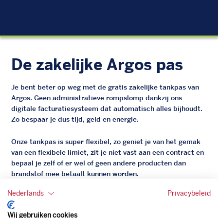
EU
De zakelijke Argos pas
Je bent beter op weg met de gratis zakelijke tankpas van
Argos. Geen administratieve rompslomp dankzij ons
digitale facturatiesysteem dat automatisch alles bijhoudt.
Zo bespaar je dus tijd, geld en energie.
Onze tankpas is super flexibel, zo geniet je van het gemak
van een flexibele limiet, zit je niet vast aan een contract en
bepaal je zelf of er wel of geen andere producten dan
brandstof mee betaalt kunnen worden.
Bovendien profiteer je altijd van een gegarandeerde
Nederlands
Privacybeleid
korting. Mocht de pompprijs toch lager zijn dan betaal je
natuurlijk de prijs aan de pomp. Zo ben je altijd verzekerd
Wij gebruiken cookies
van de laagste prijs.