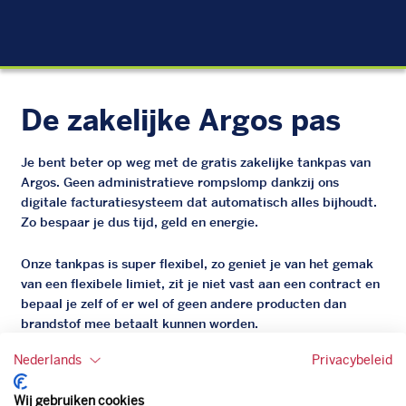
EU
De zakelijke Argos pas
Je bent beter op weg met de gratis zakelijke tankpas van
Argos. Geen administratieve rompslomp dankzij ons
digitale facturatiesysteem dat automatisch alles bijhoudt.
Zo bespaar je dus tijd, geld en energie.
Onze tankpas is super flexibel, zo geniet je van het gemak
van een flexibele limiet, zit je niet vast aan een contract en
bepaal je zelf of er wel of geen andere producten dan
brandstof mee betaalt kunnen worden.
Bovendien profiteer je altijd van een gegarandeerde
Nederlands
Privacybeleid
korting. Mocht de pompprijs toch lager zijn dan betaal je
natuurlijk de prijs aan de pomp. Zo ben je altijd verzekerd
Wij gebruiken cookies
van de laagste prijs.