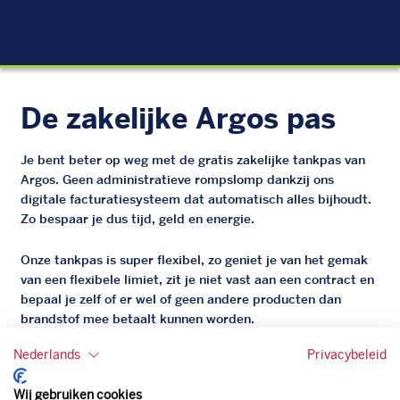
Die
De zakelijke Argos pas
Je bent beter op weg met de gratis zakelijke tankpas van
Argos. Geen administratieve rompslomp dankzij ons
digitale facturatiesysteem dat automatisch alles bijhoudt.
Zo bespaar je dus tijd, geld en energie.
Onze tankpas is super flexibel, zo geniet je van het gemak
van een flexibele limiet, zit je niet vast aan een contract en
bepaal je zelf of er wel of geen andere producten dan
brandstof mee betaalt kunnen worden.
Bovendien profiteer je altijd van een gegarandeerde
Nederlands
Privacybeleid
korting. Mocht de pompprijs toch lager zijn dan betaal je
natuurlijk de prijs aan de pomp. Zo ben je altijd verzekerd
Wij gebruiken cookies
van de laagste prijs.