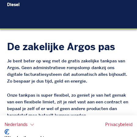
Diesel
EU
De zakelijke Argos pas
Je bent beter op weg met de gratis zakelijke tankpas van
Argos. Geen administratieve rompslomp dankzij ons
digitale facturatiesysteem dat automatisch alles bijhoudt.
Zo bespaar je dus tijd, geld en energie.
Onze tankpas is super flexibel, zo geniet je van het gemak
van een flexibele limiet, zit je niet vast aan een contract en
bepaal je zelf of er wel of geen andere producten dan
brandstof mee betaalt kunnen worden.
Bovendien profiteer je altijd van een gegarandeerde
Nederlands
Privacybeleid
korting. Mocht de pompprijs toch lager zijn dan betaal je
natuurlijk de prijs aan de pomp. Zo ben je altijd verzekerd