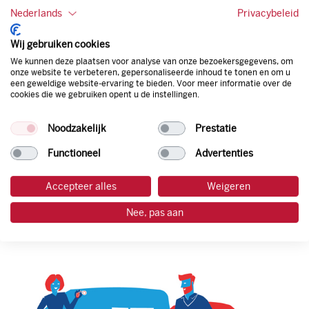
van een flexibele limiet, zit je niet vast aan een contract en
Nederlands
Privacybeleid
bepaal je zelf of er wel of geen andere producten dan
brandstof mee betaalt kunnen worden.
Wij gebruiken cookies
Bovendien profiteer je altijd van een gegarandeerde
We kunnen deze plaatsen voor analyse van onze bezoekersgegevens, om
korting. Mocht de pompprijs toch lager zijn dan betaal je
onze website te verbeteren, gepersonaliseerde inhoud te tonen en om u
natuurlijk de prijs aan de pomp. Zo ben je altijd verzekerd
een geweldige website-ervaring te bieden. Voor meer informatie over de
van de laagste prijs.
cookies die we gebruiken opent u de instellingen.
Noodzakelijk
Prestatie
tankpas aanvragen
Functioneel
Advertenties
laadpas aanvragen
Accepteer alles
Weigeren
Nee, pas aan