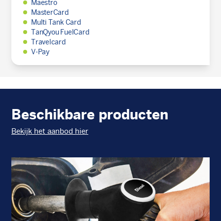
Maestro
MasterCard
Multi Tank Card
TanQyou FuelCard
Travelcard
V-Pay
Beschikbare producten
Bekijk het aanbod hier