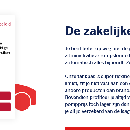
beleid
De zakelijk
ze
Je bent beter op weg met de g
ldige
ruiken
administratieve rompslomp da
automatisch alles bijhoudt. Zo
Onze tankpas is super flexibel
limiet, zit je niet vast aan ee
andere producten dan brand
Bovendien profiteer je altij
pompprijs toch lager zijn dan
je altijd verzekerd van de laags