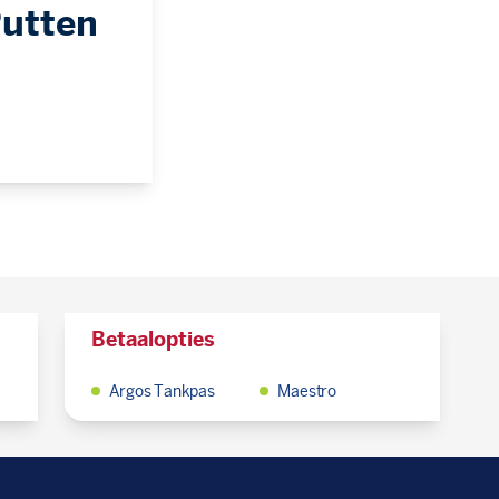
Putten
Betaalopties
Argos Tankpas
Maestro