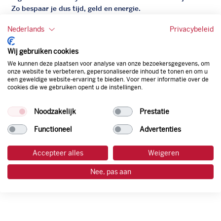
Zo bespaar je dus tijd, geld en energie.
Nederlands
Privacybeleid
Onze tankpas is super flexibel, zo geniet je van het gemak
van een flexibele limiet, zit je niet vast aan een contract en
Wij gebruiken cookies
bepaal je zelf of er wel of geen andere producten dan
brandstof mee betaalt kunnen worden.
We kunnen deze plaatsen voor analyse van onze bezoekersgegevens, om
onze website te verbeteren, gepersonaliseerde inhoud te tonen en om u
Bovendien profiteer je altijd van een gegarandeerde
een geweldige website-ervaring te bieden. Voor meer informatie over de
korting. Mocht de pompprijs toch lager zijn dan betaal je
cookies die we gebruiken opent u de instellingen.
natuurlijk de prijs aan de pomp. Zo ben je altijd verzekerd
van de laagste prijs.
Noodzakelijk
Prestatie
Functioneel
Advertenties
tankpas aanvragen
Accepteer alles
Weigeren
laadpas aanvragen
Nee, pas aan