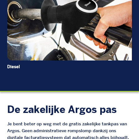
Diesel
EU
De zakelijke Argos pas
Je bent beter op weg met de gratis zakelijke tankpas van
Argos. Geen administratieve rompslomp dankzij ons
digitale facturatiesysteem dat automatisch alles bijhoudt.