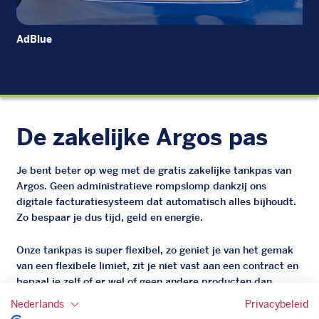
AdBlue
EU
De zakelijke Argos pas
Je bent beter op weg met de gratis zakelijke tankpas van
Argos. Geen administratieve rompslomp dankzij ons
digitale facturatiesysteem dat automatisch alles bijhoudt.
Zo bespaar je dus tijd, geld en energie.
Onze tankpas is super flexibel, zo geniet je van het gemak
van een flexibele limiet, zit je niet vast aan een contract en
bepaal je zelf of er wel of geen andere producten dan
brandstof mee betaalt kunnen worden.
Nederlands
Privacybeleid
Bovendien profiteer je altijd van een gegarandeerde