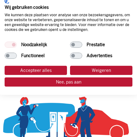
korting. Mocht de pompprijs toch lager zijn dan betaal je
Wij gebruiken cookies
natuurlijk de prijs aan de pomp. Zo ben je altijd verzekerd
We kunnen deze plaatsen voor analyse van onze bezoekersgegevens, om
van de laagste prijs.
onze website te verbeteren, gepersonaliseerde inhoud te tonen en om u
een geweldige website-ervaring te bieden. Voor meer informatie over de
cookies die we gebruiken opent u de instellingen.
tankpas aanvragen
Noodzakelijk
Prestatie
laadpas aanvragen
Functioneel
Advertenties
Accepteer alles
Weigeren
Nee, pas aan