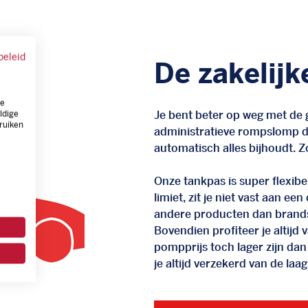
beleid
De zakelijk
ze
Je bent beter op weg met de g
ldige
ruiken
administratieve rompslomp da
automatisch alles bijhoudt. Zo
Onze tankpas is super flexibel
limiet, zit je niet vast aan ee
andere producten dan brand
Bovendien profiteer je altij
pompprijs toch lager zijn dan
je altijd verzekerd van de laags