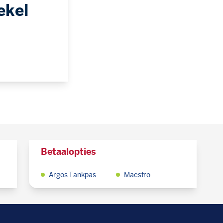
ekel
Betaalopties
Argos Tankpas
Maestro