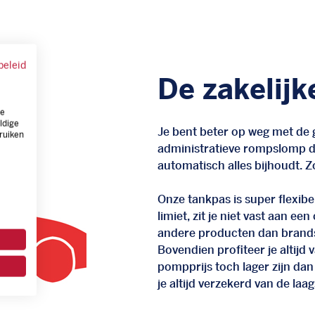
beleid
De zakelijk
ze
ldige
Je bent beter op weg met de g
ruiken
administratieve rompslomp da
automatisch alles bijhoudt. Zo
Onze tankpas is super flexibel
limiet, zit je niet vast aan ee
andere producten dan brand
Bovendien profiteer je altij
pompprijs toch lager zijn dan
je altijd verzekerd van de laags