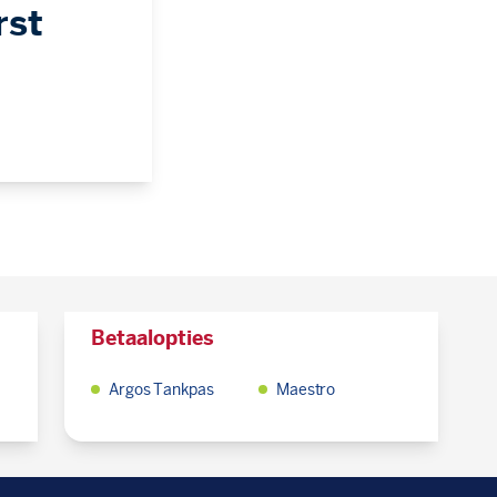
rst
Betaalopties
Argos Tankpas
Maestro