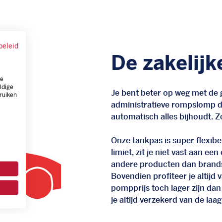
beleid
De zakelijk
ze
ldige
Je bent beter op weg met de g
ruiken
administratieve rompslomp da
automatisch alles bijhoudt. Zo
Onze tankpas is super flexibel
limiet, zit je niet vast aan ee
andere producten dan brand
Bovendien profiteer je altij
pompprijs toch lager zijn dan
je altijd verzekerd van de laags