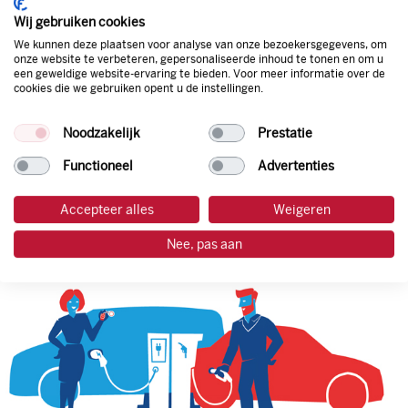
korting. Mocht de pompprijs toch lager zijn dan betaal je
Wij gebruiken cookies
natuurlijk de prijs aan de pomp. Zo ben je altijd verzekerd
We kunnen deze plaatsen voor analyse van onze bezoekersgegevens, om
van de laagste prijs.
onze website te verbeteren, gepersonaliseerde inhoud te tonen en om u
een geweldige website-ervaring te bieden. Voor meer informatie over de
cookies die we gebruiken opent u de instellingen.
tankpas aanvragen
Noodzakelijk
Prestatie
laadpas aanvragen
Functioneel
Advertenties
Accepteer alles
Weigeren
Nee, pas aan