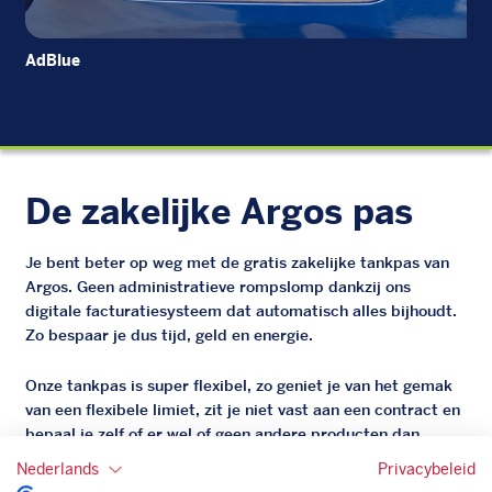
AdBlue
Die
De zakelijke Argos pas
Je bent beter op weg met de gratis zakelijke tankpas van
Argos. Geen administratieve rompslomp dankzij ons
digitale facturatiesysteem dat automatisch alles bijhoudt.
Zo bespaar je dus tijd, geld en energie.
Onze tankpas is super flexibel, zo geniet je van het gemak
van een flexibele limiet, zit je niet vast aan een contract en
bepaal je zelf of er wel of geen andere producten dan
brandstof mee betaalt kunnen worden.
Nederlands
Privacybeleid
Bovendien profiteer je altijd van een gegarandeerde