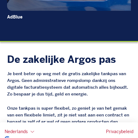
AdBlue
Die
De zakelijke Argos pas
Je bent beter op weg met de gratis zakelijke tankpas van
Argos. Geen administratieve rompslomp dankzij ons
digitale facturatiesysteem dat automatisch alles bijhoudt.
Zo bespaar je dus tijd, geld en energie.
Onze tankpas is super flexibel, zo geniet je van het gemak
van een flexibele limiet, zit je niet vast aan een contract en
bepaal je zelf of er wel of geen andere producten dan
brandstof mee betaalt kunnen worden.
Nederlands
Privacybeleid
Bovendien profiteer je altijd van een gegarandeerde