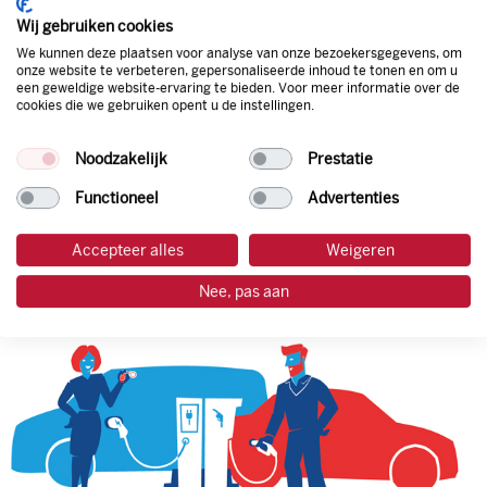
korting. Mocht de pompprijs toch lager zijn dan betaal je
Wij gebruiken cookies
natuurlijk de prijs aan de pomp. Zo ben je altijd verzekerd
We kunnen deze plaatsen voor analyse van onze bezoekersgegevens, om
van de laagste prijs.
onze website te verbeteren, gepersonaliseerde inhoud te tonen en om u
een geweldige website-ervaring te bieden. Voor meer informatie over de
cookies die we gebruiken opent u de instellingen.
tankpas aanvragen
Noodzakelijk
Prestatie
laadpas aanvragen
Functioneel
Advertenties
Accepteer alles
Weigeren
Nee, pas aan