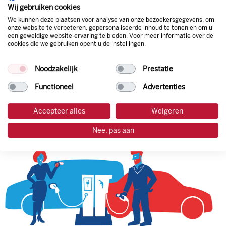
natuurlijk de prijs aan de pomp. Zo ben je altijd verzekerd
Wij gebruiken cookies
van de laagste prijs.
We kunnen deze plaatsen voor analyse van onze bezoekersgegevens, om
onze website te verbeteren, gepersonaliseerde inhoud te tonen en om u
een geweldige website-ervaring te bieden. Voor meer informatie over de
cookies die we gebruiken opent u de instellingen.
tankpas aanvragen
Noodzakelijk
Prestatie
laadpas aanvragen
Functioneel
Advertenties
Accepteer alles
Weigeren
Nee, pas aan