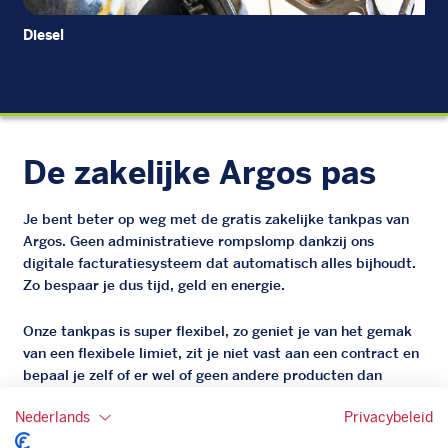
Diesel
Di
De zakelijke Argos pas
Je bent beter op weg met de gratis zakelijke tankpas van
Argos. Geen administratieve rompslomp dankzij ons
digitale facturatiesysteem dat automatisch alles bijhoudt.
Zo bespaar je dus tijd, geld en energie.
Onze tankpas is super flexibel, zo geniet je van het gemak
van een flexibele limiet, zit je niet vast aan een contract en
bepaal je zelf of er wel of geen andere producten dan
brandstof mee betaalt kunnen worden.
Nederlands
Privacybeleid
Bovendien profiteer je altijd van een gegarandeerde
korting. Mocht de pompprijs toch lager zijn dan betaal je