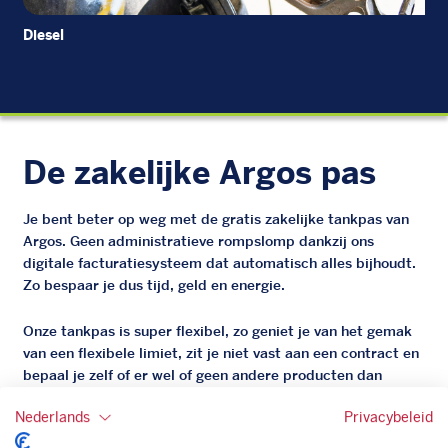
Diesel
Di
De zakelijke Argos pas
Je bent beter op weg met de gratis zakelijke tankpas van
Argos. Geen administratieve rompslomp dankzij ons
digitale facturatiesysteem dat automatisch alles bijhoudt.
Zo bespaar je dus tijd, geld en energie.
Onze tankpas is super flexibel, zo geniet je van het gemak
van een flexibele limiet, zit je niet vast aan een contract en
bepaal je zelf of er wel of geen andere producten dan
brandstof mee betaalt kunnen worden.
Nederlands
Privacybeleid
Bovendien profiteer je altijd van een gegarandeerde
korting. Mocht de pompprijs toch lager zijn dan betaal je