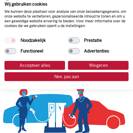
natuurlijk de prijs aan de pomp. Zo ben je altijd verzekerd
Wij gebruiken cookies
van de laagste prijs.
We kunnen deze plaatsen voor analyse van onze bezoekersgegevens, om
onze website te verbeteren, gepersonaliseerde inhoud te tonen en om u
een geweldige website-ervaring te bieden. Voor meer informatie over de
cookies die we gebruiken opent u de instellingen.
tankpas aanvragen
Noodzakelijk
Prestatie
laadpas aanvragen
Functioneel
Advertenties
Accepteer alles
Weigeren
Nee, pas aan