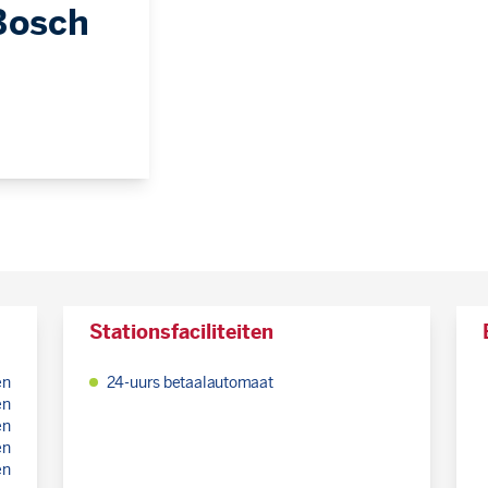
Bosch
Stationsfaciliteiten
en
24-uurs betaalautomaat
en
en
en
en