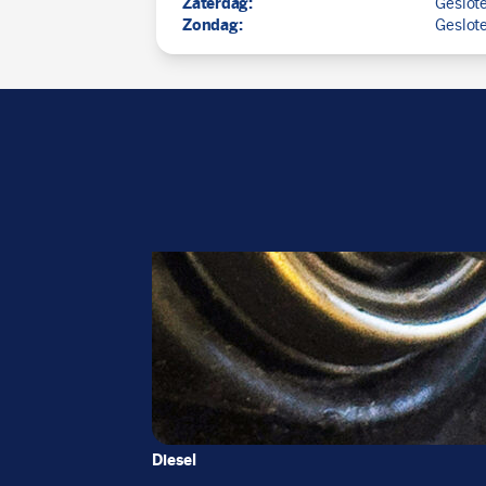
Zaterdag:
Geslot
Zondag:
Geslot
Diesel