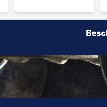
en
en
Besc