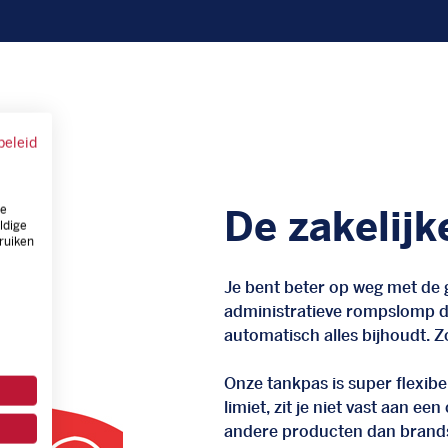
beleid
ze
De zakelijk
ldige
ruiken
Je bent beter op weg met de g
administratieve rompslomp da
automatisch alles bijhoudt. Zo
Onze tankpas is super flexibel
limiet, zit je niet vast aan ee
andere producten dan brand