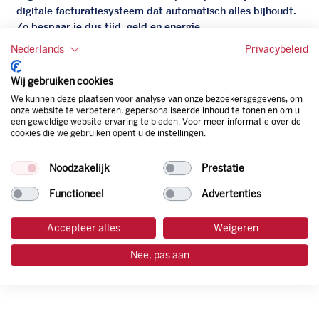
digitale facturatiesysteem dat automatisch alles bijhoudt.
Zo bespaar je dus tijd, geld en energie.
Nederlands
Privacybeleid
Onze tankpas is super flexibel, zo geniet je van het gemak
van een flexibele limiet, zit je niet vast aan een contract en
Wij gebruiken cookies
bepaal je zelf of er wel of geen andere producten dan
We kunnen deze plaatsen voor analyse van onze bezoekersgegevens, om
brandstof mee betaalt kunnen worden.
onze website te verbeteren, gepersonaliseerde inhoud te tonen en om u
Bovendien profiteer je altijd van een gegarandeerde
een geweldige website-ervaring te bieden. Voor meer informatie over de
cookies die we gebruiken opent u de instellingen.
korting. Mocht de pompprijs toch lager zijn dan betaal je
natuurlijk de prijs aan de pomp. Zo ben je altijd verzekerd
Noodzakelijk
Prestatie
van de laagste prijs.
Functioneel
Advertenties
tankpas aanvragen
Accepteer alles
Weigeren
laadpas aanvragen
Nee, pas aan