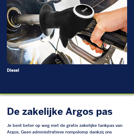
Diesel
EU
De zakelijke Argos pas
Je bent beter op weg met de gratis zakelijke tankpas van
Argos. Geen administratieve rompslomp dankzij ons