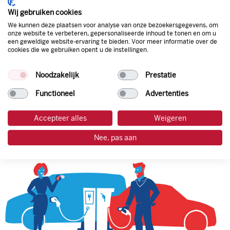
korting. Mocht de pompprijs toch lager zijn dan betaal je
Wij gebruiken cookies
natuurlijk de prijs aan de pomp. Zo ben je altijd verzekerd
We kunnen deze plaatsen voor analyse van onze bezoekersgegevens, om
van de laagste prijs.
onze website te verbeteren, gepersonaliseerde inhoud te tonen en om u
een geweldige website-ervaring te bieden. Voor meer informatie over de
cookies die we gebruiken opent u de instellingen.
tankpas aanvragen
Noodzakelijk
Prestatie
laadpas aanvragen
Functioneel
Advertenties
Accepteer alles
Weigeren
Nee, pas aan