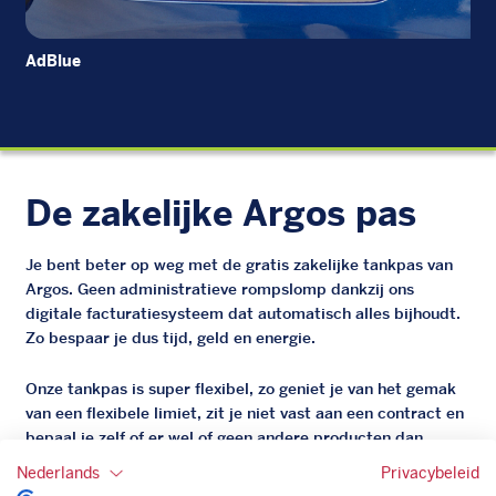
AdBlue
Die
De zakelijke Argos pas
Je bent beter op weg met de gratis zakelijke tankpas van
Argos. Geen administratieve rompslomp dankzij ons
digitale facturatiesysteem dat automatisch alles bijhoudt.
Zo bespaar je dus tijd, geld en energie.
Onze tankpas is super flexibel, zo geniet je van het gemak
van een flexibele limiet, zit je niet vast aan een contract en
bepaal je zelf of er wel of geen andere producten dan
brandstof mee betaalt kunnen worden.
Nederlands
Privacybeleid
Bovendien profiteer je altijd van een gegarandeerde