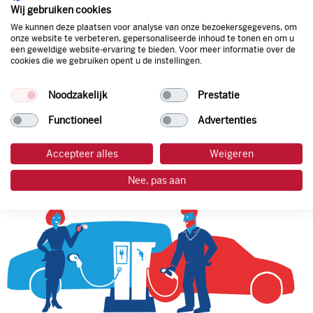
natuurlijk de prijs aan de pomp. Zo ben je altijd verzekerd
Wij gebruiken cookies
van de laagste prijs.
We kunnen deze plaatsen voor analyse van onze bezoekersgegevens, om
onze website te verbeteren, gepersonaliseerde inhoud te tonen en om u
een geweldige website-ervaring te bieden. Voor meer informatie over de
cookies die we gebruiken opent u de instellingen.
tankpas aanvragen
Noodzakelijk
Prestatie
laadpas aanvragen
Functioneel
Advertenties
Accepteer alles
Weigeren
Nee, pas aan