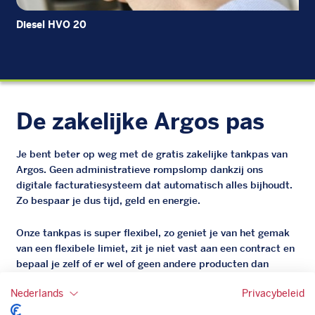
Diesel HVO 20
Ad
De zakelijke Argos pas
Je bent beter op weg met de gratis zakelijke tankpas van
Argos. Geen administratieve rompslomp dankzij ons
digitale facturatiesysteem dat automatisch alles bijhoudt.
Zo bespaar je dus tijd, geld en energie.
Onze tankpas is super flexibel, zo geniet je van het gemak
van een flexibele limiet, zit je niet vast aan een contract en
bepaal je zelf of er wel of geen andere producten dan
brandstof mee betaalt kunnen worden.
Nederlands
Privacybeleid
Bovendien profiteer je altijd van een gegarandeerde
korting. Mocht de pompprijs toch lager zijn dan betaal je