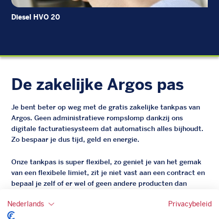
Diesel HVO 20
Die
De zakelijke Argos pas
Je bent beter op weg met de gratis zakelijke tankpas van
Argos. Geen administratieve rompslomp dankzij ons
digitale facturatiesysteem dat automatisch alles bijhoudt.
Zo bespaar je dus tijd, geld en energie.
Onze tankpas is super flexibel, zo geniet je van het gemak
van een flexibele limiet, zit je niet vast aan een contract en
bepaal je zelf of er wel of geen andere producten dan
brandstof mee betaalt kunnen worden.
Nederlands
Privacybeleid
Bovendien profiteer je altijd van een gegarandeerde
korting. Mocht de pompprijs toch lager zijn dan betaal je