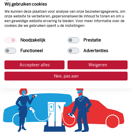
natuurlijk de prijs aan de pomp. Zo ben je altijd verzekerd
Wij gebruiken cookies
van de laagste prijs.
We kunnen deze plaatsen voor analyse van onze bezoekersgegevens, om
onze website te verbeteren, gepersonaliseerde inhoud te tonen en om u
een geweldige website-ervaring te bieden. Voor meer informatie over de
cookies die we gebruiken opent u de instellingen.
tankpas aanvragen
Noodzakelijk
Prestatie
laadpas aanvragen
Functioneel
Advertenties
Accepteer alles
Weigeren
Nee, pas aan