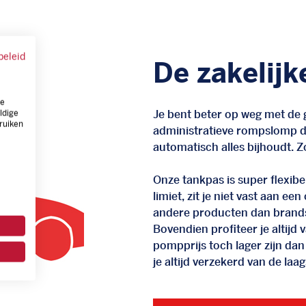
beleid
De zakelijk
ze
Je bent beter op weg met de g
ldige
ruiken
administratieve rompslomp da
automatisch alles bijhoudt. Zo
Onze tankpas is super flexibel
limiet, zit je niet vast aan ee
andere producten dan brand
Bovendien profiteer je altij
pompprijs toch lager zijn dan
je altijd verzekerd van de laags