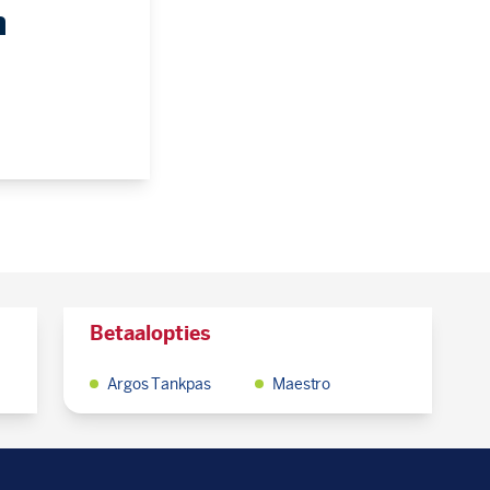
n
Betaalopties
Argos Tankpas
Maestro