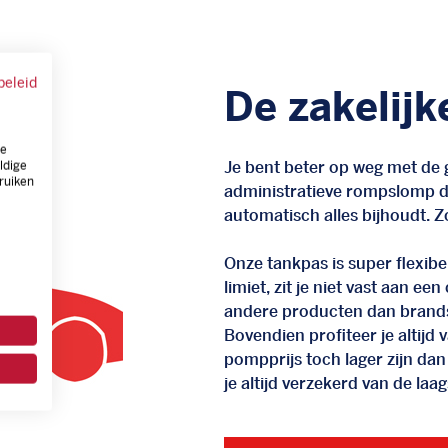
beleid
De zakelijk
ze
Je bent beter op weg met de g
ldige
ruiken
administratieve rompslomp da
automatisch alles bijhoudt. Zo
Onze tankpas is super flexibel
limiet, zit je niet vast aan ee
andere producten dan brand
Bovendien profiteer je altij
pompprijs toch lager zijn dan
je altijd verzekerd van de laags