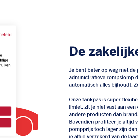
beleid
De zakelijk
ze
ldige
ruiken
Je bent beter op weg met de g
administratieve rompslomp da
automatisch alles bijhoudt. Zo
Onze tankpas is super flexibel
limiet, zit je niet vast aan ee
andere producten dan brand
Bovendien profiteer je altij
pompprijs toch lager zijn dan
je altijd verzekerd van de laags